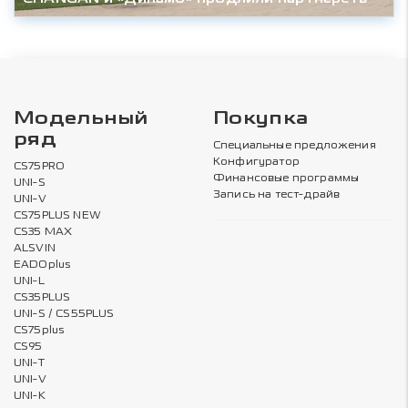
Модельный
Покупка
ряд
Специальные предложения
Конфигуратор
CS75PRO
Финансовые программы
UNI-S
Запись на тест-драйв
UNI-V
CS75PLUS NEW
CS35 MAX
ALSVIN
EADOplus
UNI-L
CS35PLUS
UNI-S / CS55PLUS
CS75plus
CS95
UNI-T
UNI-V
UNI-K