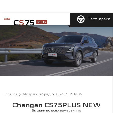
Тест-драйв
Главная
Модельный ряд
CS75PLUS NEW
Changan CS75PLUS NEW
Эмоции во всех измерениях