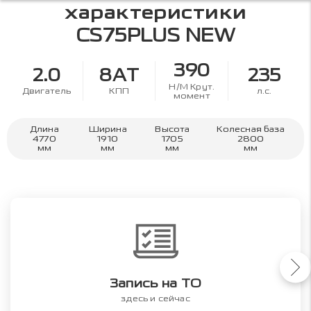
характеристики
CS75PLUS NEW
390
2.0
8AT
235
Н/М Крут.
Двигатель
КПП
л.с.
момент
Длина
Ширина
Высота
Колесная база
4770
1910
1705
2800
мм
мм
мм
мм
Запись на ТО
здесь и сейчас