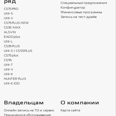
ряд
Специальные предложения
Конфигуратор
CS75PRO
Финансовые программы
UNI-S
Запись на тест-драйв
UNI-V
CS75PLUS NEW
CS35 MAX
ALSVIN
EADOplus
UNI-L
CS35PLUS
UNI-S / CS55PLUS
CS75plus
CS95
UNI-T
UNI-V
UNI-K
HUNTER PLUS
UNI-K iDD
Владельцам
О компании
Онлайн запись на ТО и сервис
Карта сайта
Техническое обслуживание