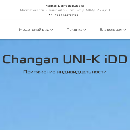
Чанган Центр Варшавка
Московская обл., Ленинский р-н, пос. Битца, МКАД 32 км, с. 3
+7 (495) 153-51-66
Модельный ряд
Покупка
Владельцам
Changan UNI-K iDD
Притяжение индивидуальности