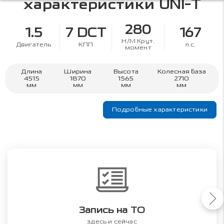
характеристики
UNI-T
280
1.5
7 DCT
167
Н/М Крут.
Двигатель
КПП
л.с.
момент
Длина
Ширина
Высота
Колесная база
4515
1870
1565
2710
мм
мм
мм
мм
Подробные характеристики
Запись на ТО
здесь и сейчас