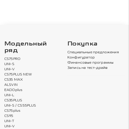
Модельный
Покупка
ряд
Специальные предложения
Конфигуратор
CS75PRO
Финансовые программы
UNI-S
Запись на тест-драйв
UNI-V
CS75PLUS NEW
CS35 MAX
ALSVIN
EADOplus
UNI-L
CS35PLUS
UNI-S / CS55PLUS
CS75plus
CS95
UNI-T
UNI-V