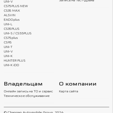
Запись на тест-драйв
UNI-V
CS75PLUS NEW
CS35 MAX
ALSVIN
EADOplus
UNI-L
CS35PLUS
UNI-S / CS55PLUS
CS75plus
CS95
UNI-T
UNI-V
UNI-K
HUNTER PLUS
UNI-K iDD
Владельцам
О компании
Онлайн запись на ТО и сервис
Карта сайта
Техническое обслуживание
© Changan Automobile Group, 2026