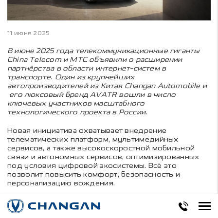
11 июня 2025
В июне 2025 года телекоммуникационные гиганты
China Telecom и МТС объявили о расширении
партнёрства в области интернет-систем в
транспорте. Один из крупнейших
автопроизводителей из Китая Changan Automobile и
его люксовый бренд AVATR вошли в число
ключевых участников масштабного
технологического проекта в России.
Новая инициатива охватывает внедрение
телематических платформ, мультимедийных
сервисов, а также высокоскоростной мобильной
связи и автономных сервисов, оптимизированных
под условия цифровой экосистемы. Всё это
позволит повысить комфорт, безопасность и
персонализацию вождения.
Уже сейчас каждый официально поставляемый в
Россию AVATR имеет штатный блок e-sim