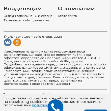
Владельцам
О компании
Онлайн запись на ТО и сервис
Карта сайта
Техническое обслуживание
© Changan Automobile Group, 2026
Изложенная на данном сайте информация носит
ознакомительный характер не является публичной
офертой, определяемой положениями статей 435 и 437
Гражданского Кодекса Российской Федерации.
Подробности актуальных предложений доступны в салонах
официальных дилеров CHANGAN. Указанные на сайте цены,
комплектации и технические характеристики, а также
условия гарантии могут быть изменены в любое время без
специального уведомления. Внешний вид товара, включая
цвет, могут отличаться от представленных на
фотографиях. Товар сертифицирован.
Политика в отношении обработки персональных данных
Политика конфиденциальности
Продолжая пользоваться сайтом, вы соглашаетесь
Согласие на обработку персональных данных
на обработку cookies и подтверждаете согласие с
Соглашение об использовании cookie-файлов
положениями
политики