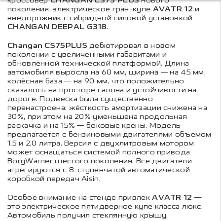
кроссовер
CHANGAN CS75 PLUS
нового
поколения, электрическое гран-купе
AVATR 12
и
внедорожник с гибридной силовой установкой
CHANGAN DEEPAL G318
.
Changan CS75PLUS
дебютировал в новом
поколении с увеличенными габаритами и
обновлённой технической платформой. Длина
автомобиля выросла на 60 мм, ширина — на 45 мм,
колёсная база — на 90 мм, что положительно
сказалось на просторе салона и устойчивости на
дороге. Подвеска была существенно
перенастроена: жёсткость амортизации снижена на
30%, при этом на 20% уменьшена продольная
раскачка и на 15% — боковые крены. Модель
предлагается с бензиновыми двигателями объёмом
1,5 и 2,0 литра. Версия с двухлитровым мотором
может оснащаться системой полного привода
BorgWarner шестого поколения. Все двигатели
агрегируются с 8-ступенчатой автоматической
коробкой передач Aisin.
Особое внимание на стенде привлёк
AVATR 12
—
это электрическое пятидверное купе класса люкс.
Автомобиль получил стеклянную крышу,