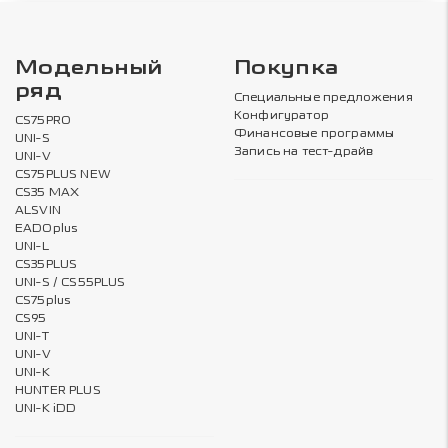
Модельный
Покупка
ряд
Специальные предложения
Конфигуратор
CS75PRO
Финансовые программы
UNI-S
Запись на тест-драйв
UNI-V
CS75PLUS NEW
CS35 MAX
ALSVIN
EADOplus
UNI-L
CS35PLUS
UNI-S / CS55PLUS
CS75plus
CS95
UNI-T
UNI-V
UNI-K
HUNTER PLUS
UNI-K iDD