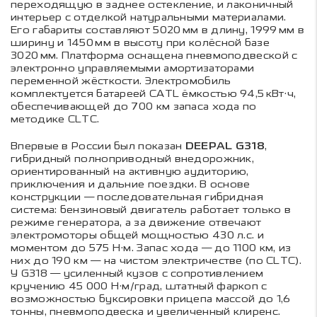
переходящую в заднее остекление, и лаконичный
интерьер с отделкой натуральными материалами.
Его габариты составляют 5020 мм в длину, 1999 мм в
ширину и 1450 мм в высоту при колёсной базе
3020 мм. Платформа оснащена пневмоподвеской с
электронно управляемыми амортизаторами
переменной жёсткости. Электромобиль
комплектуется батареей CATL ёмкостью 94,5 кВт·ч,
обеспечивающей до 700 км запаса хода по
методике CLTC.
Впервые в России был показан
DEEPAL G318
,
гибридный полноприводный внедорожник,
ориентированный на активную аудиторию,
приключения и дальние поездки. В основе
конструкции — последовательная гибридная
система: бензиновый двигатель работает только в
режиме генератора, а за движение отвечают
электромоторы общей мощностью 430 л.с. и
моментом до 575 Н·м. Запас хода — до 1100 км, из
них до 190 км — на чистом электричестве (по CLTC).
У G318 — усиленный кузов с сопротивлением
кручению 45 000 Н·м/град, штатный фаркоп с
возможностью буксировки прицепа массой до 1,6
тонны, пневмоподвеска и увеличенный клиренс.