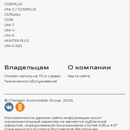
CS35PLUS
UNI-S / CS55PLUS
CS75plus
CS95
UNI-T
UNI-V
UNI-K
HUNTER PLUS
UNI-K iDD
Владельцам
О компании
Онлайн запись на ТО и сервис
Карта сайта
Техническое обслуживание
© Changan Automobile Group, 2026
Изложенная на данном сайте информация носит
ознакомительный характер не является публичной
офертой, определяемой положениями статей 435 и 437
Гражданского Кодекса Российской Федерации.